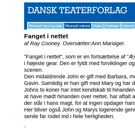
Skuespil børn og unge
Skuespil voksne
Digital
Fagbøger
Indsend
Fanget i nettet
af Ray Cooney.
Oversætter:Ann Mariager.
”Fanget i nettet”, som er en fortsættelse af ”Æ
i højeste gear. Den er fyldt med forviklinger 
scenen.
Den midaldrende John er gift med Barbara, 
Gavin. Samtidig er han gift med Mary og har 
Johns to koner har intet kendskab til hinanden
at have mødt hinanden over nettet, har aftalt 
der står i hans magt, for at ingen opdager han
Her bliver også John og Marys logerende gen
senile far rodet ind i hele herligheden.