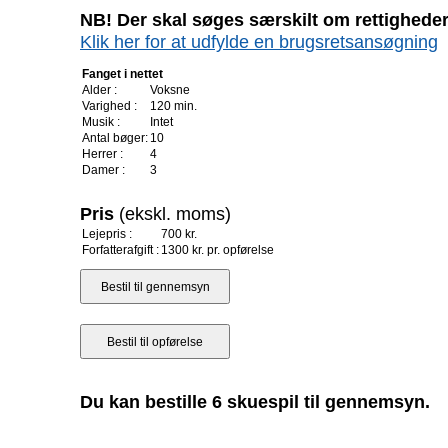
NB! Der skal søges særskilt om rettigheder 
Klik her for at udfylde en brugsretsansøgning
Fanget i nettet
Alder :
Voksne
Varighed :
120 min.
Musik :
Intet
Antal bøger:
10
Herrer :
4
Damer :
3
Pris
(ekskl. moms)
Lejepris :
700 kr.
Forfatterafgift :
1300 kr. pr. opførelse
Du kan bestille 6 skuespil til gennemsyn.