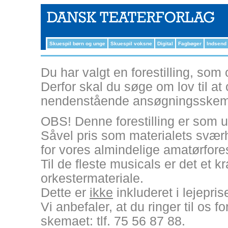
Skuespil børn og unge
Skuespil voksne
Digital
Fagbøger
Indsend
Du har valgt en forestilling, som 
Derfor skal du søge om lov til at
nendenstående ansøgningsskem
OBS! Denne forestilling er som u
Såvel pris som materialets sværh
for vores almindelige amatørforest
Til de fleste musicals er det et k
orkestermateriale.
Dette er
ikke
inkluderet i lejepri
Vi anbefaler, at du ringer til os 
skemaet: tlf. 75 56 87 88.