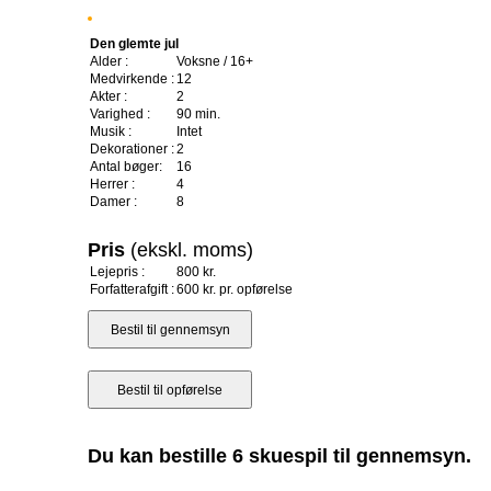
Den glemte jul
Alder :
Voksne / 16+
Medvirkende :
12
Akter :
2
Varighed :
90 min.
Musik :
Intet
Dekorationer :
2
Antal bøger:
16
Herrer :
4
Damer :
8
Pris
(ekskl. moms)
Lejepris :
800 kr.
Forfatterafgift :
600 kr. pr. opførelse
Du kan bestille 6 skuespil til gennemsyn.