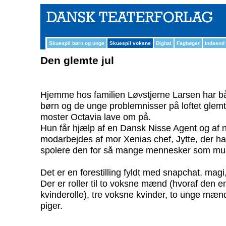
Skuespil børn og unge
Skuespil voksne
Digital
Fagbøger
Indsend
Den glemte jul
Hjemme hos familien Løvstjerne Larsen har bå
børn og de unge problemnisser på loftet glemt a
moster Octavia lave om på.
Hun får hjælp af en Dansk Nisse Agent og af n
modarbejdes af mor Xenias chef, Jytte, der ha
spolere den for så mange mennesker som mul
Det er en forestilling fyldt med snapchat, mag
Der er roller til to voksne mænd (hvoraf den en
kvinderolle), tre voksne kvinder, to unge mæn
piger.