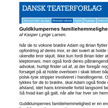
Skuespil børn og unge
Skuespil voksne
Digital
Fagbøger
Indsend
Guldklumpernes familiehemmeligh
af Kasper Lynge Larsen.
Når de to voksne brødre Adam og Brian flytter
opfordring af deres mor, er det svært at hol
ukendte bror skjult. Ikke kun fordi Brian lider 
kleptomani, men også fordi deres påtrængend
advokat, hurtigt finder ud af, at der foregår no
forsøget på at holde overboen i skak bliver b
polsk-tysk stripper involveret i handlingerne.
lykkes for de to brødre, skal Adam også find
afstand, idet hans kriminelle fortid langsomt 
Så hvad kan gå galt, når alle har hver sin hem
Guldklumpernes familiehemmelighed er en ener