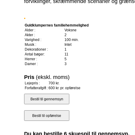
forviklinger, skræmmende scenarier og græns
Guldklumpernes familiehemmelighed
Alder :
Voksne
Akter :
2
Varighed :
100 min.
Musik :
Intet
Dekorationer :
1
Antal bøger:
11
Herrer :
5
Damer :
3
Pris
(ekskl. moms)
Lejepris :
700 kr.
Forfatterafgift :
600 kr. pr. opførelse
Du kan bestille 6 skuespil til gennemsyn.