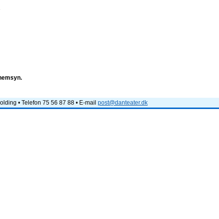
e
nnemsyn.
lding • Telefon 75 56 87 88 • E-mail
post@danteater.dk