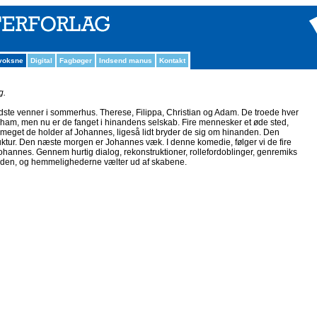
 voksne
Digital
Fagbøger
Indsend manus
Kontakt
g.
bedste venner i sommerhus. Therese, Filippa, Christian og Adam. De troede hver
 ham, men nu er de fanget i hinandens selskab. Fire mennesker et øde sted,
å meget de holder af Johannes, ligeså lidt bryder de sig om hinanden. Den
ruktur. Den næste morgen er Johannes væk. I denne komedie, følger vi de fire
ohannes. Gennem hurtig dialog, rekonstruktioner, rollefordoblinger, genremiks
nden, og hemmelighederne vælter ud af skabene.