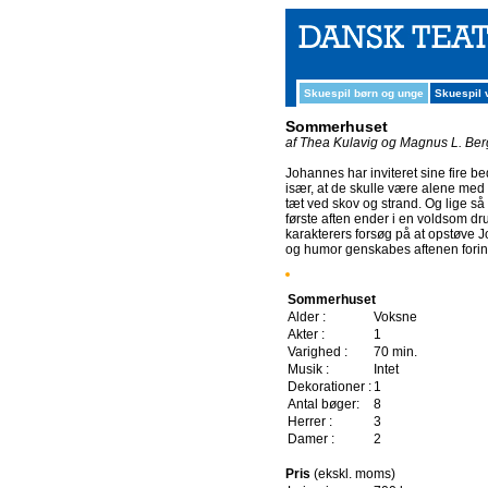
Skuespil børn og unge
Skuespil
Sommerhuset
af Thea Kulavig og Magnus L. Ber
Johannes har inviteret sine fire 
især, at de skulle være alene med
tæt ved skov og strand. Og lige s
første aften ender i en voldsom d
karakterers forsøg på at opstøve J
og humor genskabes aftenen fori
Sommerhuset
Alder :
Voksne
Akter :
1
Varighed :
70 min.
Musik :
Intet
Dekorationer :
1
Antal bøger:
8
Herrer :
3
Damer :
2
Pris
(ekskl. moms)