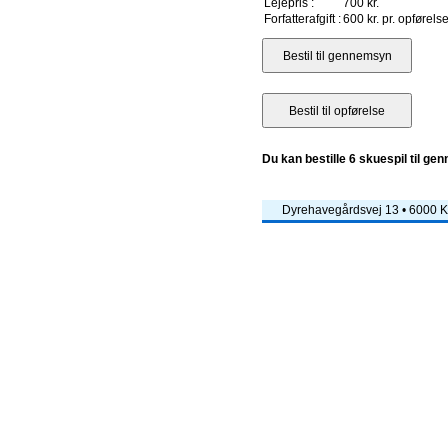
Lejepris :
700 kr.
Forfatterafgift :
600 kr. pr. opførels
Du kan bestille 6 skuespil til ge
Dyrehavegårdsvej 13 • 6000 Ko