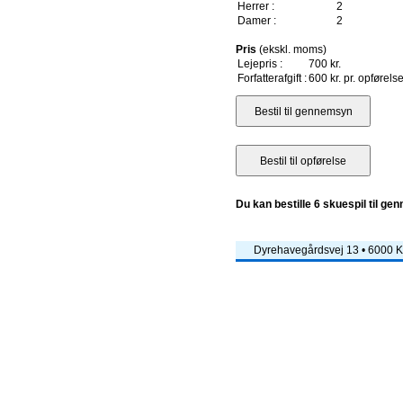
Herrer :
2
Damer :
2
Pris
(ekskl. moms)
Lejepris :
700 kr.
Forfatterafgift :
600 kr. pr. opførels
Du kan bestille 6 skuespil til ge
Dyrehavegårdsvej 13 • 6000 Ko