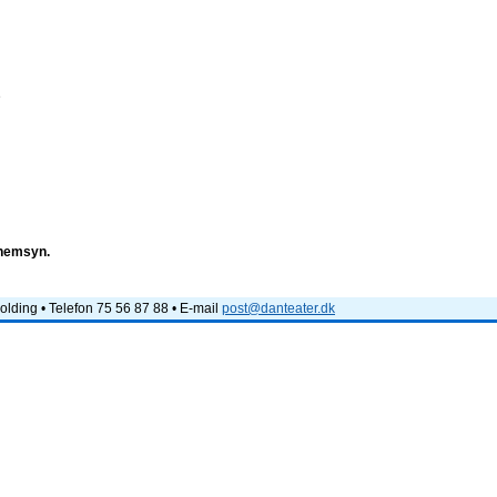
e
nnemsyn.
lding • Telefon 75 56 87 88 • E-mail
post@danteater.dk