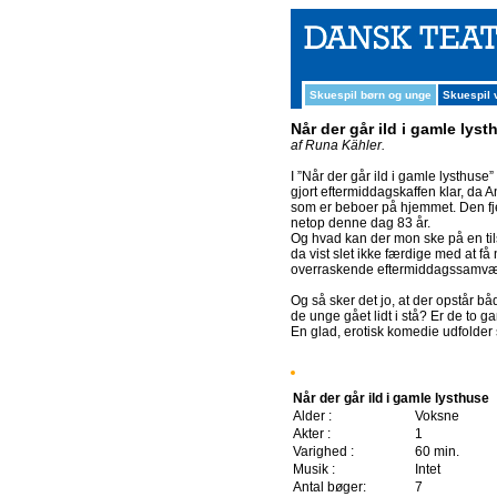
Skuespil børn og unge
Skuespil
Når der går ild i gamle lyst
af Runa Kähler.
I ”Når der går ild i gamle lysthuse
gjort eftermiddagskaffen klar, da A
som er beboer på hjemmet. Den fj
netop denne dag 83 år.
Og hvad kan der mon ske på en ti
da vist slet ikke færdige med at f
overraskende eftermiddagssamvær 
Og så sker det jo, at der opstår 
de unge gået lidt i stå? Er de to 
En glad, erotisk komedie udfolder 
Når der går ild i gamle lysthuse
Alder :
Voksne
Akter :
1
Varighed :
60 min.
Musik :
Intet
Antal bøger:
7