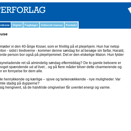
 voksne
Digital
Fagbøger
Indsend manus
Kontakt
huse
” møder vi den 40-årige Kisser, som er frivillig på et plejehjem. Hun har netop
nton - sidst i trediverne - kommer denne søndag for at besøge sin farfar, Harald,
erde person bor også på plejehjemmet. Det er den elskelige Malon. Hun fylder
lsyneladende ret så almindelig søndag eftermiddag? De to gamle beboere er
å noget spændende ud af livet... og på flere måder bliver dette charmerende og
en fornyelse for dem alle.
både henrykkende og kærlige – sjove og tankevækkende - nye muligheder. Var
gamle stadig på dupperne?
sig hengivent, så de halvtriste omgivelser får uventet energi og varme.