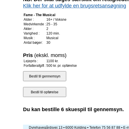
Klik her for at udfylde en brugsretsansøgning
Fame - The Musical
Alder :
16+ / Voksne
Medvirkende :
25 - 35
Akter :
2
Varighed :
120 min.
Musik :
Musical
Antal bøger:
30
Pris
(ekskl. moms)
Lejepris :
1100 kr.
Forfatterafgift :
500 kr. pr. opførelse
Du kan bestille 6 skuespil til gennemsyn.
Dyrehavegårdsvej 13 • 6000 Kolding • Telefon 75 56 87 88 • E-