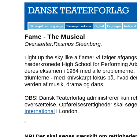
Skuespil børn og unge
Skuespil voksne
Digital
Fagbøger
Indsend
Fame - The Musical
Oversætter:Rasmus Steenberg.
Light up the sky like a flame! Vi følger afgan
hæderkronede High School for Performing Arts f
deres eksamen i 1984 med alle problemerne,
triumferne - med knivskarpt fokus på, hvad der
verden af musik, drama og dans.
OBS! Dansk Teaterforlag administrerer kun ret
oversættelse. Opførelsesrettigheder skal søg
International
i London.
NB! Der skal søges særskilt om rettigheder 