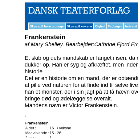
Skuespil børn og unge
Skuespil voksne
Digital
Fagbøger
Indsend
Frankenstein
af Mary Shelley.
Bearbejder:Cathrine Fjord F
Et skib og dets mandskab er fanget i isen, da
dukker op. Han er syg og afkræftet, men inden 
historie.
Det er en historie om en mand, der er optændt
at pille ved naturen for at finde ind til selve l
han et monster, der i sin jagt på at få hævn ov
bringe død og ødelæggelse overalt.
Mandens navn er Victor Frankenstein.
Frankenstein
Alder :
16+ / Voksne
Medvirkende :
15 - 26