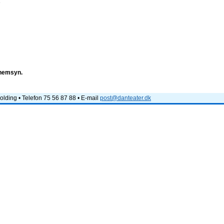
e
nnemsyn.
lding • Telefon 75 56 87 88 • E-mail
post@danteater.dk