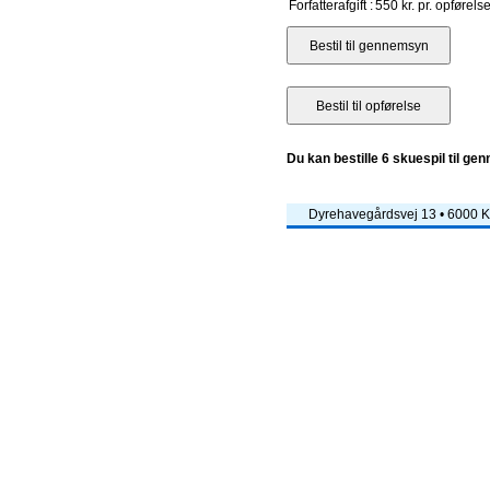
Forfatterafgift :
550 kr. pr. opførels
Du kan bestille 6 skuespil til ge
Dyrehavegårdsvej 13 • 6000 Ko