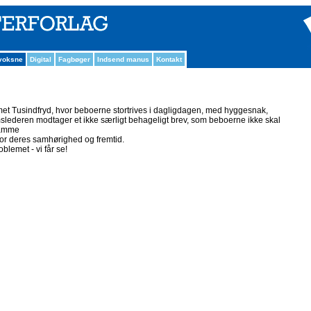
 voksne
Digital
Fagbøger
Indsend manus
Kontakt
et Tusindfryd, hvor beboerne stortrives i dagligdagen, med hyggesnak,
emslederen modtager et ikke særligt behageligt brev, som beboerne ikke skal
samme
for deres samhørighed og fremtid.
blemet - vi får se!