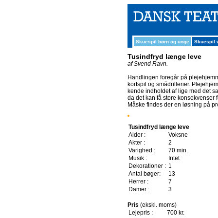
Skuespil børn og unge
Skuespil
Tusindfryd længe leve
af Svend Ravn.
Handlingen foregår på plejehjemm
kortspil og smådrillerier. Plejehj
kende indholdet af lige med det 
da det kan få store konsekvenser 
Måske findes der en løsning på pro
Tusindfryd længe leve
Alder :
Voksne
Akter :
2
Varighed :
70 min.
Musik :
Intet
Dekorationer :
1
Antal bøger:
13
Herrer :
7
Damer :
3
Pris
(ekskl. moms)
Lejepris :
700 kr.