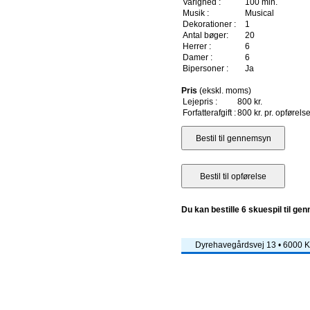
Varighed :
100 min.
Musik :
Musical
Dekorationer :
1
Antal bøger:
20
Herrer :
6
Damer :
6
Bipersoner :
Ja
Pris
(ekskl. moms)
Lejepris :
800 kr.
Forfatterafgift :
800 kr. pr. opførels
Du kan bestille 6 skuespil til ge
Dyrehavegårdsvej 13 • 6000 Ko