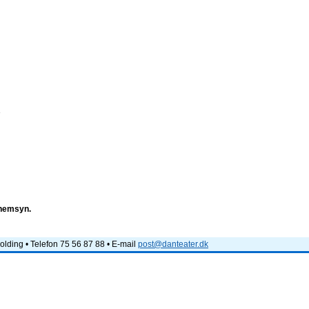
e
nnemsyn.
lding • Telefon 75 56 87 88 • E-mail
post@danteater.dk