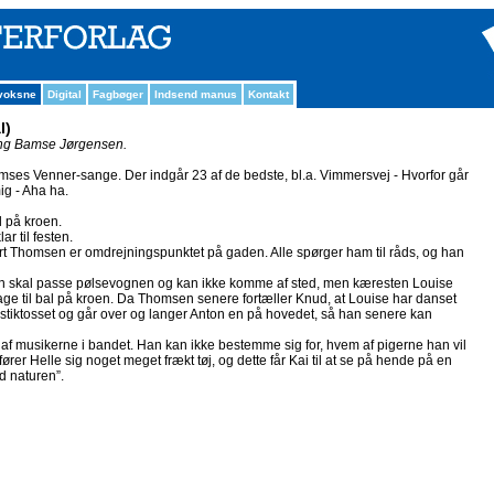
 voksne
Digital
Fagbøger
Indsend manus
Kontakt
l)
ng Bamse Jørgensen.
mses Venner-sange. Der indgår 23 af de bedste, bl.a. Vimmersvej - Hvorfor går
ig - Aha ha.
l på kroen.
r til festen.
ært Thomsen er omdrejningspunktet på gaden. Alle spørger ham til råds, og han
 skal passe pølsevognen og kan ikke komme af sted, men kæresten Louise
age til bal på kroen. Da Thomsen senere fortæller Knud, at Louise har danset
stiktosset og går over og langer Anton en på hovedet, så han senere kan
af musikerne i bandet. Han kan ikke bestemme sig for, hvem af pigerne han vil
fører Helle sig noget meget frækt tøj, og dette får Kai til at se på hende på en
d naturen”.