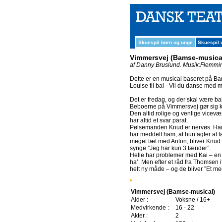
Skuespil børn og unge
Skuespil
Vimmersvej (Bamse-musica
af Danny Bruslund.
Musik:Flemmi
Dette er en musical baseret på Ba
Louise til bal - Vil du danse med m
Det er fredag, og der skal være ba
Beboerne på Vimmersvej gør sig kla
Den altid rolige og venlige vicev
har altid et svar parat.
Pølsemanden Knud er nervøs. Han
har meddelt ham, at hun agter at t
meget tæt med Anton, bliver Knud 
synge ”Jeg har kun 3 tænder”.
Helle har problemer med Kai – en 
ha’. Men efter et råd fra Thomsen i
helt ny måde – og de bliver ”Et me
Vimmersvej (Bamse-musical)
Alder :
Voksne / 16+
Medvirkende :
16 - 22
Akter :
2