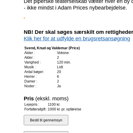
Det piperske teaterselskab vælter hver en by
- ikke mindst i Adam Prices nybearbejdelse.
NB! Der skal søges særskilt om rettigheder 
Klik her for at udfylde en brugsretsansøgning
Svend, Knud og Valdemar (Price)
Alder :
Voksne
Akter :
2
Varighed :
120 min.
Musik :
Lidt
Antal bøger:
20
Herrer :
6
Damer :
2
Noder :
Ja
Pris
(ekskl. moms)
Lejepris :
1100 kr.
Forfatterafgift :
1000 kr. pr. opførelse