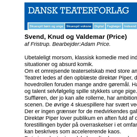
Skuespil børn og unge
Skuespil voksne
Digital
Fagbøger
Indsend
Svend, Knud og Valdemar (Price)
af Fristrup.
Bearbejder:Adam Price.
Ubetaleligt morsom, klassisk komedie med indl
situationer og absurd komik.
Om et omrejsende teaterselskab med store amb
Teatret ledes af den opblæste direktør Piper, d
hovedrollen foruden mange andre gøremål. Ha
og talent selvfølgelig spille stykkets unge pige
Suffløren, der jo kan alle rollerne, har ambit
scenen. De øvrige 4 skuespillere har svært ved
Der er ingen grænser for de medvirkendes gal
Direktør Piper lover publikum en aften fuld af 
forestillingen byder på overraskelser i et omfa
kan beskrives som accelererende kaos.