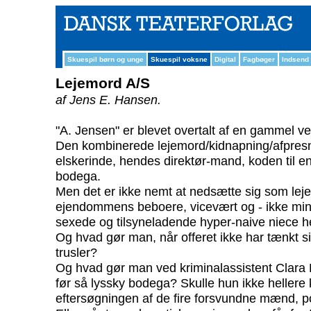
Skuespil børn og unge
Skuespil voksne
Digital
Fagbøger
Indsend
Lejemord A/S
af Jens E. Hansen.
"A. Jensen" er blevet overtalt af en gammel ven 
Den kombinerede lejemord/kidnapning/afpresn
elskerinde, hendes direktør-mand, koden til e
bodega.
Men det er ikke nemt at nedsætte sig som lej
ejendommens beboere, vicevært og - ikke min
sexede og tilsyneladende hyper-naive niece hel
Og hvad gør man, når offeret ikke har tænkt si
trusler?
Og hvad gør man ved kriminalassistent Clara P
før så lyssky bodega? Skulle hun ikke hellere
eftersøgningen af de fire forsvundne mænd, pol