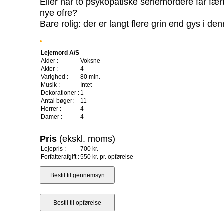
Eller når to psykopatiske seriemordere får fæ
nye ofre?
Bare rolig: der er langt flere grin end gys i denn
Lejemord A/S
Alder :
Voksne
Akter :
4
Varighed :
80 min.
Musik :
Intet
Dekorationer :
1
Antal bøger:
11
Herrer :
4
Damer :
4
Pris
(ekskl. moms)
Lejepris :
700 kr.
Forfatterafgift :
550 kr. pr. opførelse