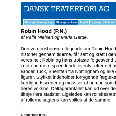
Skuespil børn og unge
Skuespil voksne
Digital
Fagbøger
Indsend
Robin Hood (P.N.)
af Palle Nielsen og Maria Garde.
Den verdensberømte legende om Robin Hood,
historier gennem tiderne, får saft og kraft i d
vores helt Robin og hans trofaste følgesvend L
i det ene mere spændende eventyr efter det 
Broder Tuck, Sheriffen fra Nottingham og alle
figurer. Stykket indeholder forrygende fægt
kærlighedsscener og massser af humor, som 
deres voksne. Deltagerantallet kan ud over de 
tilføje flere statister. Ligeledes kan rollebesæ
af rollerne sagtens kan spilles af de samme.
Robin Hood (P.N.)