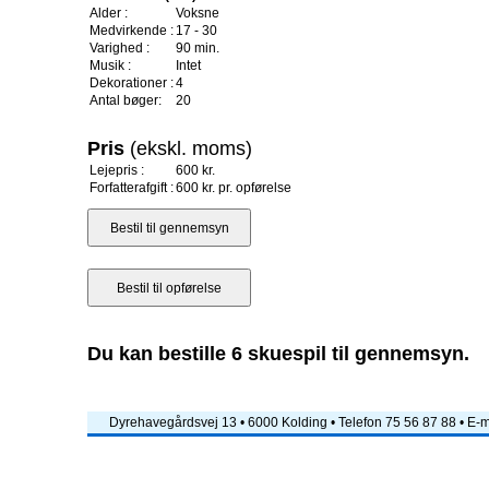
Alder :
Voksne
Medvirkende :
17 - 30
Varighed :
90 min.
Musik :
Intet
Dekorationer :
4
Antal bøger:
20
Pris
(ekskl. moms)
Lejepris :
600 kr.
Forfatterafgift :
600 kr. pr. opførelse
Du kan bestille 6 skuespil til gennemsyn.
Dyrehavegårdsvej 13 • 6000 Kolding • Telefon 75 56 87 88 • E-