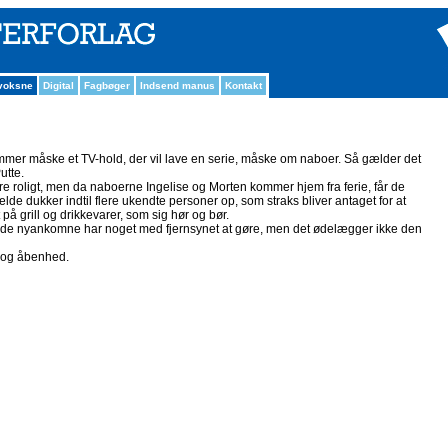
 voksne
Digital
Fagbøger
Indsend manus
Kontakt
 kommer måske et TV-hold, der vil lave en serie, måske om naboer. Så gælder det
utte.
roligt, men da naboerne Ingelise og Morten kommer hjem fra ferie, får de
fælde dukker indtil flere ukendte personer op, som straks bliver antaget for at
 på grill og drikkevarer, som sig hør og bør.
n af de nyankomne har noget med fjernsynet at gøre, men det ødelægger ikke den
- og åbenhed.