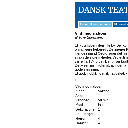
Skuespil børn og unge
Skuespil
Vild med naboer
af Tove Sørensen.
Et rygte løber i den lille by. Der
om at være forberedt. Det mener P
Hendes mand Georg tager det mere 
straks de store nyheder. Ved et til
være fra TV-holdet. Der bliver budt
Det viser sig imidlertid, at inge
gode stemning.
Et godt indblik i dansk naboskab 
Vild med naboer
Alder :
Voksne
Akter :
1
Varighed :
50 min.
Musik :
Intet
Dekorationer :
1
Antal bøger:
11
Herrer :
4
Damer :
4