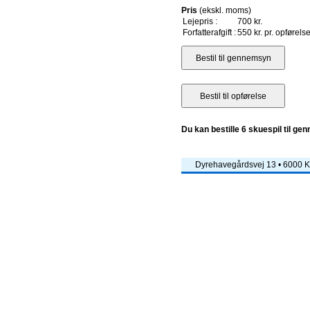
Pris
(ekskl. moms)
Lejepris :
700 kr.
Forfatterafgift :
550 kr. pr. opførels
Du kan bestille 6 skuespil til ge
Dyrehavegårdsvej 13 • 6000 Ko