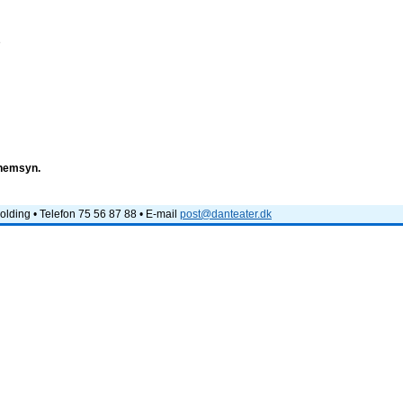
e
nnemsyn.
lding • Telefon 75 56 87 88 • E-mail
post@danteater.dk