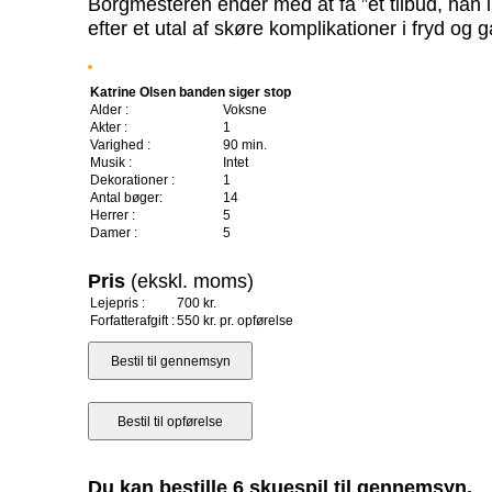
Borgmesteren ender med at få ”et tilbud, han i
efter et utal af skøre komplikationer i fryd og
Katrine Olsen banden siger stop
Alder :
Voksne
Akter :
1
Varighed :
90 min.
Musik :
Intet
Dekorationer :
1
Antal bøger:
14
Herrer :
5
Damer :
5
Pris
(ekskl. moms)
Lejepris :
700 kr.
Forfatterafgift :
550 kr. pr. opførelse
Du kan bestille 6 skuespil til gennemsyn.