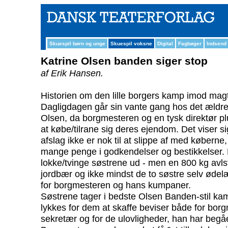
Skuespil børn og unge
Skuespil voksne
Digital
Fagbøger
Indsend
Katrine Olsen banden siger stop
af Erik Hansen.
Historien om den lille borgers kamp imod mag
Dagligdagen går sin vante gang hos det ældr
Olsen, da borgmesteren og en tysk direktør pl
at købe/tilrane sig deres ejendom. Det viser si
afslag ikke er nok til at slippe af med køberne,
mange penge i godkendelser og bestikkelser. D
lokke/tvinge søstrene ud - men en 800 kg avlst
jordbær og ikke mindst de to søstre selv ødel
for borgmesteren og hans kumpaner.
Søstrene tager i bedste Olsen Banden-stil k
lykkes for dem at skaffe beviser både for borg
sekretær og for de ulovligheder, han har begåe