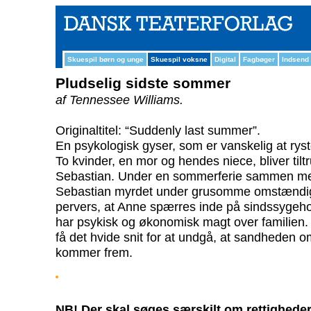
Skuespil børn og unge
Skuespil voksne
Digital
Fagbøger
Indsend
Pludselig sidste sommer
af Tennessee Williams.
Originaltitel: “Suddenly last summer”.
En psykologisk gyser, som er vanskelig at ryste
To kvinder, en mor og hendes niece, bliver ti
Sebastian. Under en sommerferie sammen me
Sebastian myrdet under grusomme omstændigh
pervers, at Anne spærres inde på sindssygeho
har psykisk og økonomisk magt over familien. H
få det hvide snit for at undgå, at sandheden
kommer frem.
NB! Der skal søges særskilt om rettigheder 