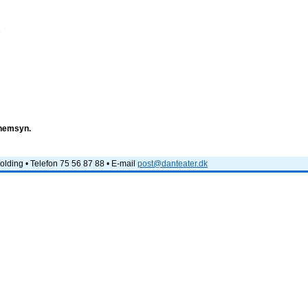
e
nnemsyn.
lding • Telefon 75 56 87 88 • E-mail
post@danteater.dk