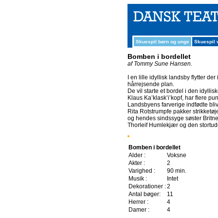
Skuespil børn og unge
Skuespil
Bomben i bordellet
af Tommy Sune Hansen.
I en lille idyllisk landsby flytter
hårrejsende plan.
De vil starte et bordel i den idyll
Klaus Ka’klask’i’kopf, har flere pu
Landsbyens farverige indfødte blive
Rita Rotstrumpfe pakker strikketøj
og hendes sindssyge søster Britn
Thorleif Humlekjær og den stortud
Bomben i bordellet
Alder :
Voksne
Akter :
2
Varighed :
90 min.
Musik :
Intet
Dekorationer :
2
Antal bøger:
11
Herrer :
4
Damer :
4