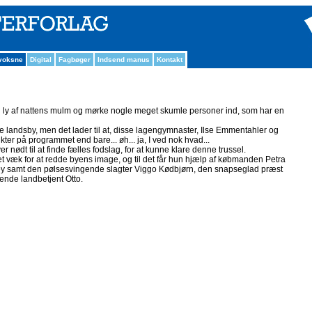
 voksne
Digital
Fagbøger
Indsend manus
Kontakt
 der i ly af nattens mulm og mørke nogle meget skumle personer ind, som har en
iske landsby, men det lader til at, disse lagengymnaster, Ilse Emmentahler og
nkter på programmet end bare... øh... ja, I ved nok hvad...
r nødt til at finde fælles fodslag, for at kunne klare denne trussel.
et væk for at redde byens image, og til det får hun hjælp af købmanden Petra
ey samt den pølsesvingende slagter Viggo Kødbjørn, den snapseglad præst
ende landbetjent Otto.