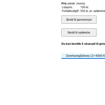
Pris
(ekskl. moms)
Lejepris :
700 kr.
Forfatterafgift :
550 kr. pr. opførels
Du kan bestille 6 skuespil til ge
Dyrehavegårdsvej 13 • 6000 Ko