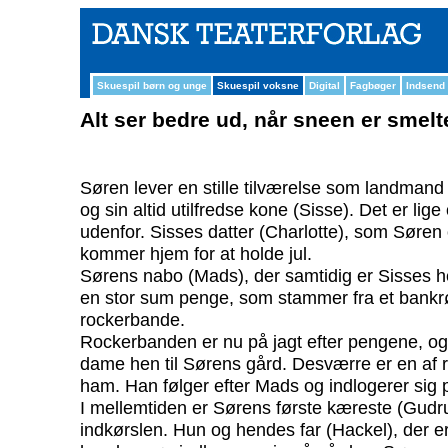
Skuespil børn og unge
Skuespil voksne
Digital
Fagbøger
Indsend
Alt ser bedre ud, når sneen er smelt
Søren lever en stille tilværelse som landman
og sin altid utilfredse kone (Sisse). Det er lige o
udenfor. Sisses datter (Charlotte), som Søren og
kommer hjem for at holde jul.
Sørens nabo (Mads), der samtidig er Sisses h
en stor sum penge, som stammer fra et bankrø
rockerbande.
Rockerbanden er nu på jagt efter pengene, o
dame hen til Sørens gård. Desværre er en af r
ham. Han følger efter Mads og indlogerer sig 
I mellemtiden er Sørens første kæreste (Gudrun
indkørslen. Hun og hendes far (Hackel), der e