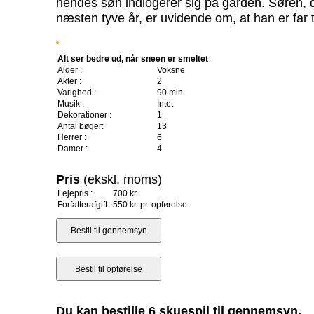
hendes søn indlogerer sig på gården. Søren, d
næsten tyve år, er uvidende om, at han er far 
Alt ser bedre ud, når sneen er smeltet
Alder :
Voksne
Akter :
2
Varighed :
90 min.
Musik :
Intet
Dekorationer :
1
Antal bøger:
13
Herrer :
6
Damer :
4
Pris
(ekskl. moms)
Lejepris :
700 kr.
Forfatterafgift :
550 kr. pr. opførelse
Du kan bestille 6 skuespil til gennemsyn.