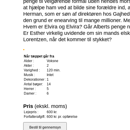
penge til velgørende formål uden hendes mor
at hjælpe ham ved at bilde sine forældre ind,
Herman, som er søn af direktøren hos Gajhede
den grund er enearving til mange millioner.
Hvem er Elvira og Elvira? Går Alberts penge n
Er Esther virkelig uvidende om sin mands elske
Lorentzen, når det kommer til stykket?
Når tæppet går fra
Alder :
Voksne
Akter :
2
Varighed :
120 min.
Musik :
Intet
Dekorationer :
1
Antal bøger:
14
Herrer :
5
Damer :
6
Pris
(ekskl. moms)
Lejepris :
600 kr.
Forfatterafgift :
600 kr. pr. opførelse