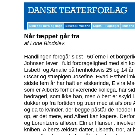
Skuespil børn og unge
Skuespil voksne
Digital
Fagbøger
Indsend
Når tæppet går fra
af Lone Bindslev.
Handlingen foregår sidst i 50´erne i et borgerl
Johnsen lever i fuld fordragelighed med sin ko
Lisbeth og Amalie på henholdsvis 25 og 14 år 
Oscar og stuepigen Josefine. Hvad Esther imidl
sidste fem år har haft en elskerinde, Elvira M
som er Alberts forhenværende kollega, har sidd
bedrageri, som ikke han, men Albert er skyld 
dukker op fra fortiden og truer med at afsløre
og da to kvinder, der begge påstår de hedder
op, er det mere, end Albert kan kapere. Derfor
og Lorentzens afløser, Elmer Hansen, involver
kniben. Alberts ældste datter, Lisbeth, tror, a