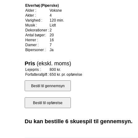
Elverhøj (Piperske)
Alder :
Voksne
Akter :
4
Varighed :
120 min.
Musik :
Lidt
Dekorationer :
2
Antal bøger:
20
Herrer :
16
Damer :
7
Bipersoner :
Ja
Pris
(ekskl. moms)
Lejepris :
800 kr.
Forfatterafgift :
650 kr. pr. opførelse
Du kan bestille 6 skuespil til gennemsyn.