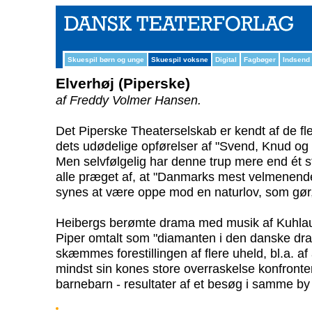
Skuespil børn og unge
Skuespil voksne
Digital
Fagbøger
Indsend
Elverhøj (Piperske)
af Freddy Volmer Hansen.
Det Piperske Theaterselskab er kendt af de fl
dets udødelige opførelser af "Svend, Knud og
Men selvfølgelig har denne trup mere end ét st
alle præget af, at "Danmarks mest velmenend
synes at være oppe mod en naturlov, som gør, a
Heibergs berømte drama med musik af Kuhlau,
Piper omtalt som "diamanten i den danske dra
skæmmes forestillingen af flere uheld, bl.a. af a
mindst sin kones store overraskelse konfronte
barnebarn - resultater af et besøg i samme by c