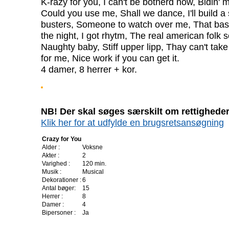
K-razy for you, I can't be botherd now, Bidin' 
Could you use me, Shall we dance, I'll build a
busters, Someone to watch over me, That bas
the night, I got rhytm, The real american folk
Naughty baby, Stiff upper lipp, Thay can't tak
for me, Nice work if you can get it.
4 damer, 8 herrer + kor.
NB! Der skal søges særskilt om rettigheder 
Klik her for at udfylde en brugsretsansøgning
Crazy for You
Alder :
Voksne
Akter :
2
Varighed :
120 min.
Musik :
Musical
Dekorationer :
6
Antal bøger:
15
Herrer :
8
Damer :
4
Bipersoner :
Ja