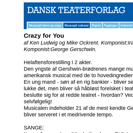
Skuespil børn og unge
Skuespil voksne
Digital
Fagbøger
Indsend
Crazy for You
af Ken Ludwig og Mike Ockrent.
Komponist:Ir
Komponist:George Gerschwin.
Helaftensforestilling i 2 akter.
Den yngste af Gershwin-brødrenes mange musi
amerikansk musical med de to hovedingredien
En ung mand - søn af en rig bankier - bliver sen
lukke det, men bliver så håbløst forelsket i tea
beslutte sig for at redde teatret - hvordan? Ve
selvfølgelig!
Musicalen indeholder 21 af de mest kendte G
bliver serveret i et medrivende tempo.
SANGE: