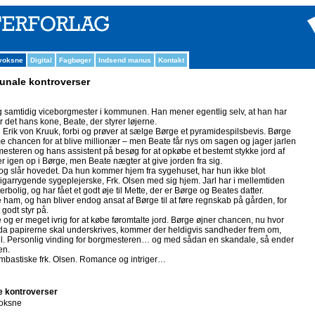
 voksne
Digital
Fagbøger
Indsend manus
Kontakt
nale kontroverser
 samtidig viceborgmester i kommunen. Han mener egentlig selv, at han har
 det hans kone, Beate, der styrer løjerne.
rik von Kruuk, forbi og prøver at sælge Børge et pyramidespilsbevis. Børge
e chancen for at blive millionær – men Beate får nys om sagen og jager jarlen
steren og hans assistent på besøg for at opkøbe et bestemt stykke jord af
igen op i Børge, men Beate nægter at give jorden fra sig.
er og slår hovedet. Da hun kommer hjem fra sygehuset, har hun ikke blot
arrygende sygeplejerske, Frk. Olsen med sig hjem. Jarl har i mellemtiden
rbolig, og har fået et godt øje til Mette, der er Børge og Beates datter.
e ham, og han bliver endog ansat af Børge til at føre regnskab på gården, for
godt styr på.
g er meget ivrig for at købe føromtalte jord. Børge øjner chancen, nu hvor
da papirerne skal underskrives, kommer der heldigvis sandheder frem om,
til. Personlig vinding for borgmesteren… og med sådan en skandale, så ender
en.
bombastiske frk. Olsen. Romance og intriger…
 kontroverser
oksne