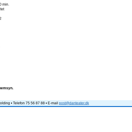
0 min.
ntet
2
e
nnemsyn.
lding • Telefon 75 56 87 88 • E-mail
post@danteater.dk