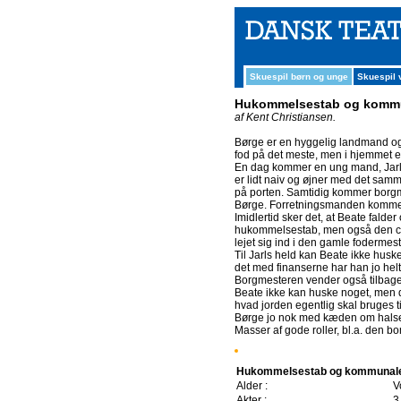
Skuespil børn og unge
Skuespil
Hukommelsestab og kommu
af Kent Christiansen.
Børge er en hyggelig landmand og
fod på det meste, men i hjemmet er
En dag kommer en ung mand, Jarl E
er lidt naiv og øjner med det samm
på porten. Samtidig kommer borgme
Børge. Forretningsmanden kommer 
Imidlertid sker det, at Beate fald
hukommelsestab, men også den cig
lejet sig ind i den gamle fodermeste
Til Jarls held kan Beate ikke husk
det med finanserne har han jo helt 
Borgmesteren vender også tilbage o
Beate ikke kan huske noget, men 
hvad jorden egentlig skal bruges 
Børge jo nok med kæden om hals
Masser af gode roller, bl.a. den 
Hukommelsestab og kommunale
Alder :
V
Akter :
3