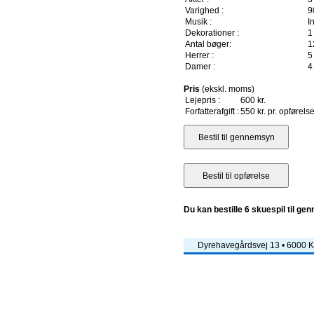
Varighed :
9
Musik :
I
Dekorationer :
1
Antal bøger:
1
Herrer :
5
Damer :
4
Pris
(ekskl. moms)
Lejepris :
600 kr.
Forfatterafgift :
550 kr. pr. opførels
Du kan bestille 6 skuespil til ge
Dyrehavegårdsvej 13 • 6000 Ko