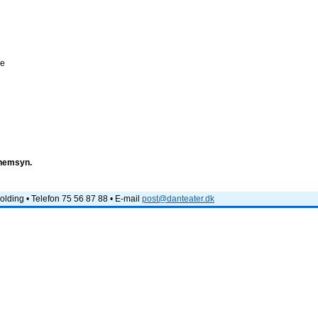
se
nnemsyn.
lding • Telefon 75 56 87 88 • E-mail
post@danteater.dk