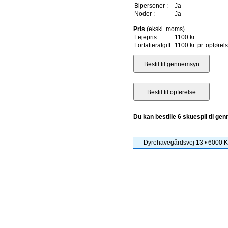
Bipersoner :
Ja
Noder :
Ja
Pris
(ekskl. moms)
Lejepris :
1100 kr.
Forfatterafgift :
1100 kr. pr. opførel
Du kan bestille 6 skuespil til ge
Dyrehavegårdsvej 13 • 6000 Ko