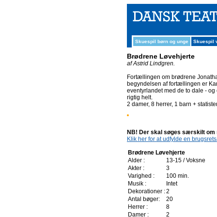
Skuespil børn og unge
Skuespil
Brødrene Løvehjerte
af Astrid Lindgren.
Fortællingen om brødrene Jonathan
begyndelsen af fortællingen er Ka
eventyrlandet med de to dale - 
rigtig helt.
2 damer, 8 herrer, 1 barn + statister
NB! Der skal søges særskilt om re
Klik her for at udfylde en brugsre
Brødrene Løvehjerte
Alder :
13-15 / Voksne
Akter :
3
Varighed :
100 min.
Musik :
Intet
Dekorationer :
2
Antal bøger:
20
Herrer :
8
Damer :
2