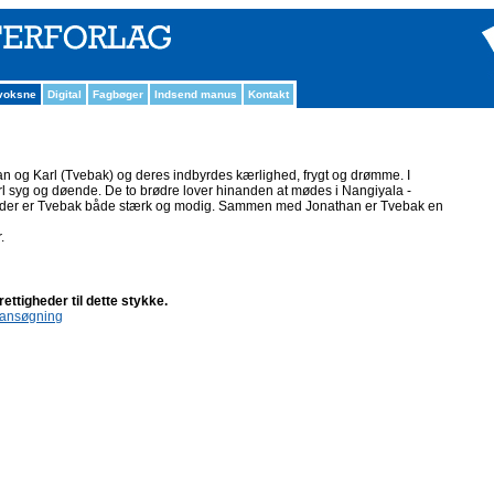
 voksne
Digital
Fagbøger
Indsend manus
Kontakt
 og Karl (Tvebak) og deres indbyrdes kærlighed, frygt og drømme. I
rl syg og døende. De to brødre lover hinanden at mødes i Nangiyala -
og der er Tvebak både stærk og modig. Sammen med Jonathan er Tvebak en
.
ttigheder til dette stykke.
tsansøgning