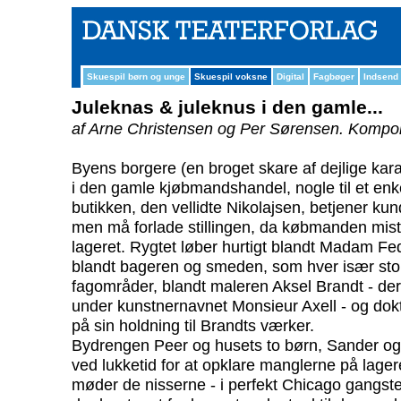
Skuespil børn og unge
Skuespil voksne
Digital
Fagbøger
Indsend
Juleknas & juleknus i den gamle...
af Arne Christensen og Per Sørensen.
Kompon
Byens borgere (en broget skare af dejlige kar
i den gamle kjøbmandshandel, nogle til et enke
butikken, den vellidte Nikolajsen, betjener kunde
men må forlade stillingen, da købmanden mist
lageret. Rygtet løber hurtigt blandt Madam 
blandt bageren og smeden, som hver især stol
fagområder, blandt maleren Aksel Brandt - de
under kunstnernavnet Monsieur Axell - og dokto
på sin holdning til Brandts værker.
Bydrengen Peer og husets to børn, Sander og 
ved lukketid for at opklare manglerne på lager
møder de nisserne - i perfekt Chicago gangste