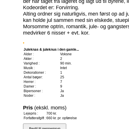
der har taget fra lageret og lagt ud til dyrene, 
Kodeordet er: Forvirring.
Alting ordner sig naturligvis, men først op ad 
kan holde jul sammen med sin elskede, stuepi
Morsomme optrin, romantik, jule- og gangsters
medvirker 6 nisser + evt. kor.
Juleknas & juleknus i den gamle...
Alder :
Voksne
Akter :
2
Varighed :
90 min.
Musik :
Intet
Dekorationer :
1
Antal bøger:
25
Herrer :
7
Damer :
9
Bipersoner :
Ja
Noder :
Ja
Pris
(ekskl. moms)
Lejepris :
700 kr.
Forfatterafgift :
660 kr. pr. opførelse