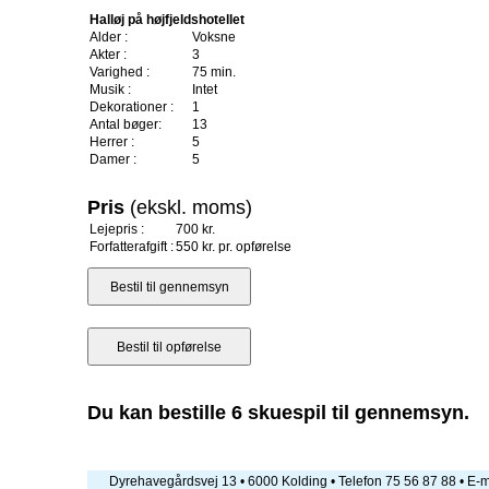
Halløj på højfjeldshotellet
Alder :
Voksne
Akter :
3
Varighed :
75 min.
Musik :
Intet
Dekorationer :
1
Antal bøger:
13
Herrer :
5
Damer :
5
Pris
(ekskl. moms)
Lejepris :
700 kr.
Forfatterafgift :
550 kr. pr. opførelse
Du kan bestille 6 skuespil til gennemsyn.
Dyrehavegårdsvej 13 • 6000 Kolding • Telefon 75 56 87 88 • E-