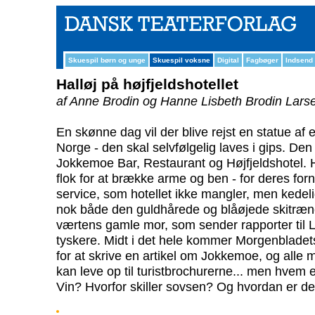
Skuespil børn og unge
Skuespil voksne
Digital
Fagbøger
Indsend
Halløj på højfjeldshotellet
af Anne Brodin og Hanne Lisbeth Brodin Lars
En skønne dag vil der blive rejst en statue af 
Norge - den skal selvfølgelig laves i gips. Den 
Jokkemoe Bar, Restaurant og Højfjeldshotel. 
flok for at brække arme og ben - for deres for
service, som hotellet ikke mangler, men kedelig
nok både den guldhårede og blåøjede skitræn
værtens gamle mor, som sender rapporter til
tyskere. Midt i det hele kommer Morgenbladet
for at skrive en artikel om Jokkemoe, og alle m
kan leve op til turistbrochurerne... men hvem e
Vin? Hvorfor skiller sovsen? Og hvordan er d