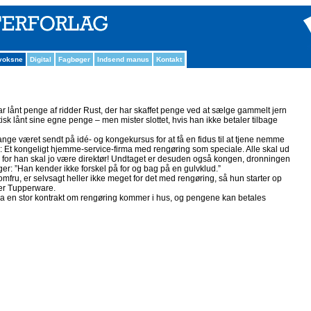
 voksne
Digital
Fagbøger
Indsend manus
Kontakt
r lånt penge af ridder Rust, der har skaffet penge ved at sælge gammelt jern
tisk lånt sine egne penge – men mister slottet, hvis han ikke betaler tilbage
nge været sendt på idé- og kongekursus for at få en fidus til at tjene nemme
: Et kongeligt hjemme-service-firma med rengøring som speciale. Alle skal ud
 for han skal jo være direktør! Undtaget er desuden også kongen, dronningen
er: ”Han kender ikke forskel på for og bag på en gulvklud.”
fru, er selvsagt heller ikke meget for det med rengøring, så hun starter op
er Tupperware.
 da en stor kontrakt om rengøring kommer i hus, og pengene kan betales