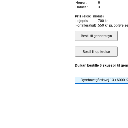
Herrer :
6
Damer :
3
Pris
(ekskl. moms)
Lejepris :
700 kr.
Forfatterafgift :
550 kr. pr. opførels
Du kan bestille 6 skuespil til ge
Dyrehavegårdsvej 13 • 6000 Ko