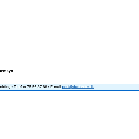
e
nnemsyn.
lding • Telefon 75 56 87 88 • E-mail
post@danteater.dk