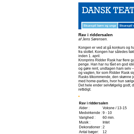
Skuespil børn og unge
Skuespil
Rav i riddersalen
af Jens Sørensen.
Kongen er ved at gå konkurs og ha
fra slottet. Kongen har således fak
inden 1. april.
Kronprins Ridder Rask har flere ga
penge. Han har nu fået en god idé
og gøre rent, undtagen ham selv –
og vagten, for som Ridder Rask sig
Rasks tilkommende, den skønne jom
med home-parties, hvor hun sælg
Det hele ender selvfølgelig godt,
rettidigt.
Rav i riddersalen
Alder :
Voksne / 13-15
Medvirkende :
9 - 10
Varighed :
60 min.
Musik :
Intet
Dekorationer :
2
Antal bøger:
12