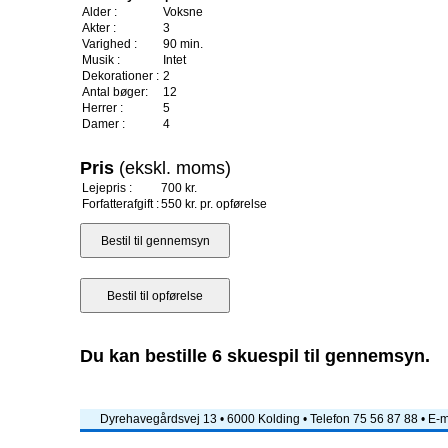
Alder :
Voksne
Akter :
3
Varighed :
90 min.
Musik :
Intet
Dekorationer :
2
Antal bøger:
12
Herrer :
5
Damer :
4
Pris
(ekskl. moms)
Lejepris :
700 kr.
Forfatterafgift :
550 kr. pr. opførelse
Du kan bestille 6 skuespil til gennemsyn.
Dyrehavegårdsvej 13 • 6000 Kolding • Telefon 75 56 87 88 • E-