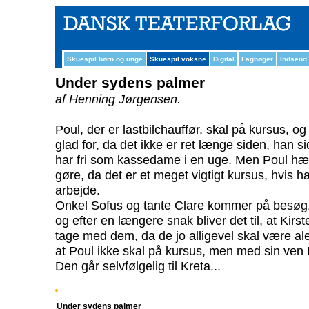
Skuespil børn og unge
Skuespil voksne
Digital
Fagbøger
Indsend
Under sydens palmer
af Henning Jørgensen.
Poul, der er lastbilchauffør, skal på kursus, o
glad for, da det ikke er ret længe siden, han s
har fri som kassedame i en uge. Men Poul hævd
gøre, da det er et meget vigtigt kursus, hvis h
arbejde.
Onkel Sofus og tante Clare kommer på besøg, d
og efter en længere snak bliver det til, at Kirs
tage med dem, da de jo alligevel skal være al
at Poul ikke skal på kursus, men med sin ven P
Den går selvfølgelig til Kreta...
Under sydens palmer