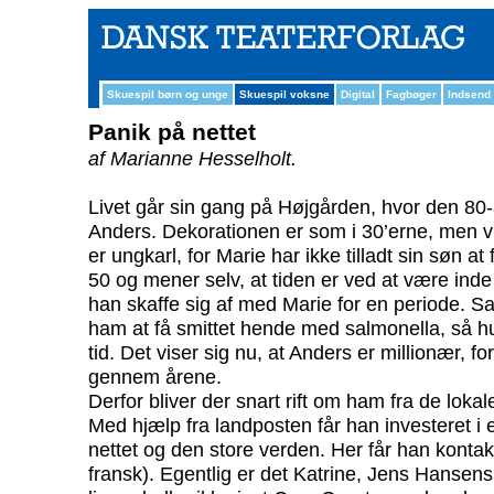
Skuespil børn og unge
Skuespil voksne
Digital
Fagbøger
Indsend
Panik på nettet
af Marianne Hesselholt.
Livet går sin gang på Højgården, hvor den 80-
Anders. Dekorationen er som i 30’erne, men vi
er ungkarl, for Marie har ikke tilladt sin søn at
50 og mener selv, at tiden er ved at være inde 
han skaffe sig af med Marie for en periode.
ham at få smittet hende med salmonella, så hu
tid. Det viser sig nu, at Anders er millionær, f
gennem årene.
Derfor bliver der snart rift om ham fra de loka
Med hjælp fra landposten får han investeret i
nettet og den store verden. Her får han konta
fransk). Egentlig er det Katrine, Jens Hansen