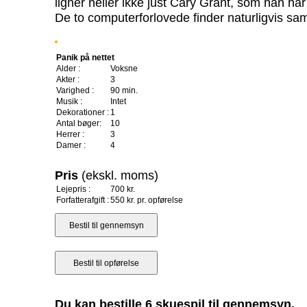
ligner heller ikke just Cary Grant, som han har
De to computerforlovede finder naturligvis sam
Panik på nettet
Alder :
Voksne
Akter :
3
Varighed :
90 min.
Musik :
Intet
Dekorationer :
1
Antal bøger:
10
Herrer :
3
Damer :
4
Pris
(ekskl. moms)
Lejepris :
700 kr.
Forfatterafgift :
550 kr. pr. opførelse
Du kan bestille 6 skuespil til gennemsyn.