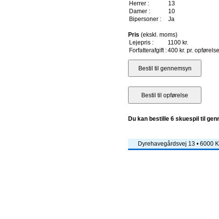
Herrer :
13
Damer :
10
Bipersoner :
Ja
Pris
(ekskl. moms)
Lejepris :
1100 kr.
Forfatterafgift :
400 kr. pr. opførels
Du kan bestille 6 skuespil til ge
Dyrehavegårdsvej 13 • 6000 Ko