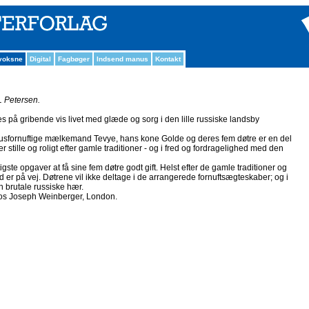
 voksne
Digital
Fagbøger
Indsend manus
Kontakt
L Petersen.
es på gribende vis livet med glæde og sorg i den lille russiske landsby
usfornuftige mælkemand Tevye, hans kone Golde og deres fem døtre er en del
r stille og roligt efter gamle traditioner - og i fred og fordragelighed med den
tigste opgaver at få sine fem døtre godt gift. Helst efter de gamle traditioner og
 tid er på vej. Døtrene vil ikke deltage i de arrangerede fornuftsægteskaber; og i
en brutale russiske hær.
 hos Joseph Weinberger, London.