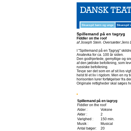
Skuespil børn og unge
Skuespil
Spillemand på en tagryg
Fiddler on the roof
af Joseph Stein.
Oversætter:Jens 
I "Spillemand på en Tagryg" skildr
Anatevka for ca. 100 år siden.
Den godhjertede, gemytlige og sn
af den jødiske befolkning, som leve
russiske befolkning.
Tevye ser det som en af sit livs vig
helst til et liv i rigdom. Men en ny
horisonten lurer forfølgelser fra d
Originale rettigheder skal søges
Spillemand på en tagryg
Fiddler on the roof
Alder :
Voksne
Akter :
2
Varighed :
150 min.
Musik :
Musical
Antal bøger:
20