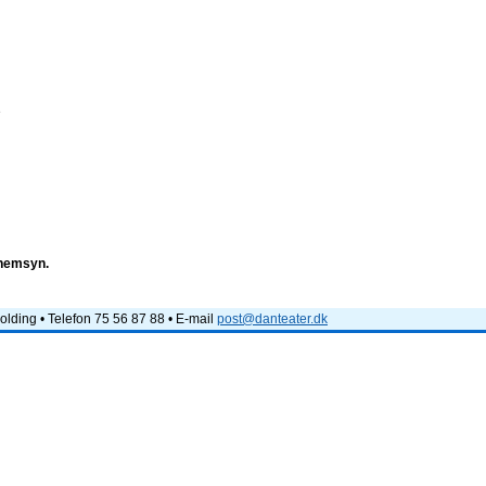
e
nnemsyn.
lding • Telefon 75 56 87 88 • E-mail
post@danteater.dk