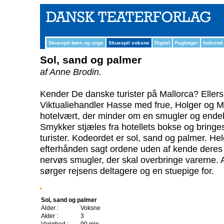
Skuespil børn og unge
Skuespil voksne
Digital
Fagbøger
Indsend
Sol, sand og palmer
af Anne Brodin.
Kender De danske turister på Mallorca? Elle
Viktualiehandler Hasse med frue, Holger og M
hotelvært, der minder om en smugler og endelig
Smykker stjæles fra hotellets bokse og bringe
turister. Kodeordet er sol, sand og palmer. He
efterhånden sagt ordene uden af kende deres 
nervøs smugler, der skal overbringe varerne. At
sørger rejsens deltagere og en stuepige for.
Sol, sand og palmer
Alder :
Voksne
Akter :
3