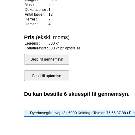
Varighed :
90 min.
Musik :
Intet
Dekorationer :
1
Antal bøger:
13
Herrer :
7
Damer :
4
Pris
(ekskl. moms)
Lejepris :
600 kr.
Forfatterafgift :
600 kr. pr. opførelse
Du kan bestille 6 skuespil til gennemsyn.
Dyrehavegårdsvej 13 • 6000 Kolding • Telefon 75 56 87 88 • E-