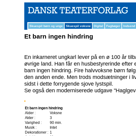
Skuespil børn og unge
Skuespil voksne
Digital
Fagbøger
Indsend
Et barn ingen hindring
En inkarneret ungkarl lever på en ø 100 år tilbag
øvrige land. Han får en husbestyrerinde efte
barn ingen hindring. Fire halvvoksne børn føl
den anden ende. Men trods modsætninger i livs
sidst i dette forrygende sjove lystspil.
Se også den moderniserede udgave "Haglgev
Et barn ingen hindring
Alder :
Voksne
Akter :
3
Varighed :
90 min.
Musik :
Intet
Dekorationer :
1