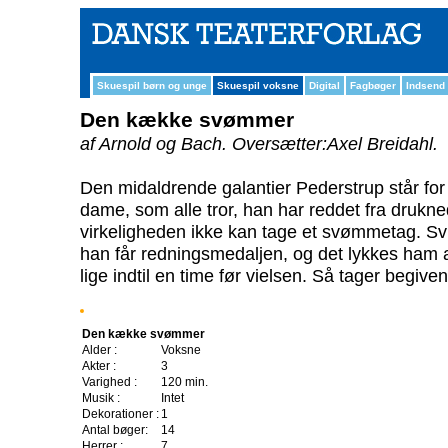
Skuespil børn og unge
Skuespil voksne
Digital
Fagbøger
Indsend
Den kække svømmer
af Arnold og Bach.
Oversætter:Axel Breidahl.
Den midaldrende galantier Pederstrup står for 
dame, som alle tror, han har reddet fra drukn
virkeligheden ikke kan tage et svømmetag. Svi
han får redningsmedaljen, og det lykkes ham at
lige indtil en time før vielsen. Så tager begive
Den kække svømmer
Alder :
Voksne
Akter :
3
Varighed :
120 min.
Musik :
Intet
Dekorationer :
1
Antal bøger:
14
Herrer :
7