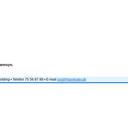
e
nnemsyn.
lding • Telefon 75 56 87 88 • E-mail
post@danteater.dk