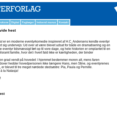
 voksne
Digital
Fagbøger
Indsend manus
Kontakt
vide hest
st
er en moderne eventyrkomedie inspireret af H.C. Andersens kendte eventyr
 sig undervejs: Ud over at være blevet udsat for både en dramatisering og en
 eventyr tidsmæssigt ført op til vore dage, og hele historien er omplantet til en
amt familie, hvor det i hvert fald ikke er kærligheden, der binder
nogen grad vendt på hovedet: I hjemmet bestemmer moren alt, mens faren
udover hedder hovedpersonen ikke længere Hans, men Stine, og eventyrenes
er blevet til tre meget nørdede stedsøstre: Pia, Paula og Pernille.
 à la Natasja!
!
hest