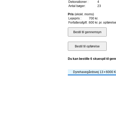
Dekorationer :
4
Antal bøger:
23
Pris
(ekskl. moms)
Lejepris :
700 kr.
Forfatterafgift :
600 kr. pr. opførels
Du kan bestille 6 skuespil til ge
Dyrehavegårdsvej 13 • 6000 Ko