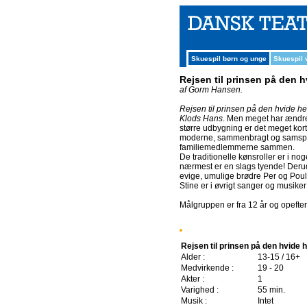
Skuespil børn og unge
Skuespil
Rejsen til prinsen på den h
af Gorm Hansen.
Rejsen til prinsen på den hvide he
Klods Hans
. Men meget har ændret
større udbygning er det meget korte
moderne, sammenbragt og samspilsr
familiemedlemmerne sammen.
De traditionelle kønsroller er i 
nærmest er en slags tyende! Der
evige, umulige brødre Per og Poul, 
Stine er i øvrigt sanger og musiker
Målgruppen er fra 12 år og opefter
Rejsen til prinsen på den hvide 
Alder :
13-15 / 16+
Medvirkende :
19 - 20
Akter :
1
Varighed :
55 min.
Musik :
Intet