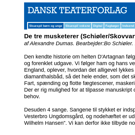
Skuespil børn og unge
Skuespil voksne
Digital
Fagbøger
Indsend
De tre musketerer (Schiøler/Skovvar
af Alexandre Dumas.
Bearbejder:Bo Schiøler.
Den kendte historie om helten D'Artagnan følge
og forenklet udgave. Vi følger ham og hans ve
England, oplever, hvordan det alligevel lykkes
diamanthalsbåd, så det hele ender, som det sk
Fart, spænding og flotte fægtescener, masker
Der er rig mulighed for at tilpasse manuskript 
behov.
Desuden 4 sange. Sangene til stykket er indspi
Vesterbro Ungdomsgård, og nodehæftet er udgi
Wilhelm Hansen”. Vi kan derfor ikke tilbyde nod