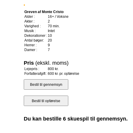
Greven af Monte Cristo
Alder :
16+ / Voksne
Akter :
2
Varighed :
70 min.
Musik :
Intet
Dekorationer :
10
Antal bøger:
20
Herrer :
9
Damer :
7
Pris
(ekskl. moms)
Lejepris :
800 kr.
Forfatterafgift :
600 kr. pr. opførelse
Du kan bestille 6 skuespil til gennemsyn.