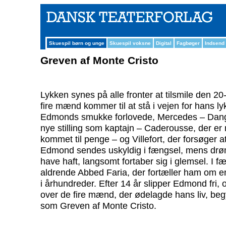
Skuespil børn og unge
Skuespil voksne
Digital
Fagbøger
Indsend
Greven af Monte Cristo
Lykken synes på alle fronter at tilsmile den 
fire mænd kommer til at stå i vejen for hans ly
Edmonds smukke forlovede, Mercedes – Dangla
nye stilling som kaptajn – Caderousse, der er
kommet til penge – og Villefort, der forsøger at
Edmond sendes uskyldig i fængsel, mens drø
have haft, langsomt fortaber sig i glemsel. 
aldrende Abbed Faria, der fortæller ham om en 
i århundreder. Efter 14 år slipper Edmond fri
over de fire mænd, der ødelagde hans liv, beg
som Greven af Monte Cristo.