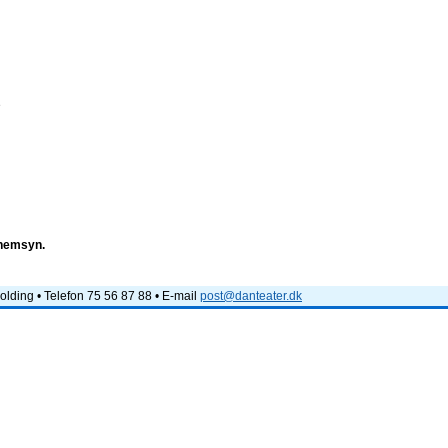
e
nnemsyn.
lding • Telefon 75 56 87 88 • E-mail
post@danteater.dk