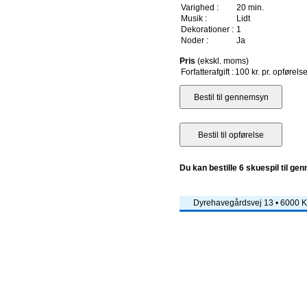
Varighed :
20 min.
Musik :
Lidt
Dekorationer :
1
Noder :
Ja
Pris
(ekskl. moms)
Forfatterafgift :
100 kr. pr. opførels
Du kan bestille 6 skuespil til ge
Dyrehavegårdsvej 13 • 6000 Ko