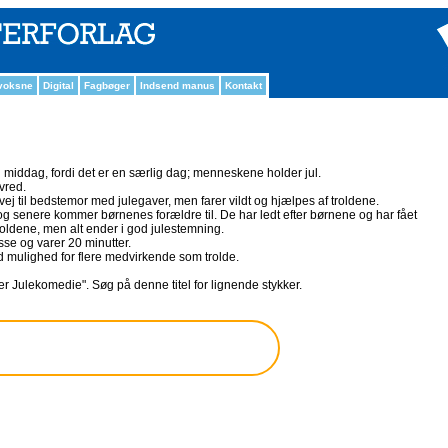
 voksne
Digital
Fagbøger
Indsend manus
Kontakt
in middag, fordi det er en særlig dag; menneskene holder jul.
 vred.
ej til bedstemor med julegaver, men farer vildt og hjælpes af troldene.
 senere kommer børnenes forældre til. De har ledt efter børnene og har fået
roldene, men alt ender i god julestemning.
asse og varer 20 minutter.
d mulighed for flere medvirkende som trolde.
ler Julekomedie". Søg på denne titel for lignende stykker.