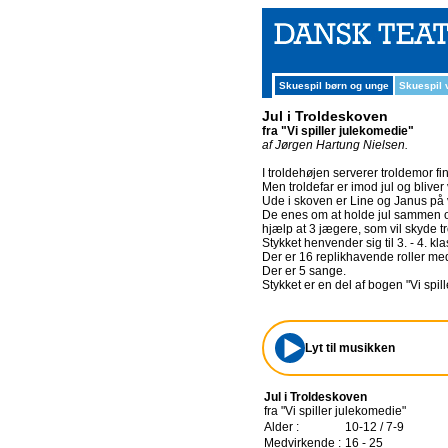
Skuespil børn og unge
Skuespil
Jul i Troldeskoven
fra "Vi spiller julekomedie"
af Jørgen Hartung Nielsen.
I troldehøjen serverer troldemor f
Men troldefar er imod jul og bliver
Ude i skoven er Line og Janus på v
De enes om at holde jul sammen og
hjælp at 3 jægere, som vil skyde t
Stykket henvender sig til 3. - 4. kl
Der er 16 replikhavende roller me
Der er 5 sange.
Stykket er en del af bogen "Vi spil
Lyt til musikken
Jul i Troldeskoven
fra "Vi spiller julekomedie"
Alder :
10-12 / 7-9
Medvirkende :
16 - 25