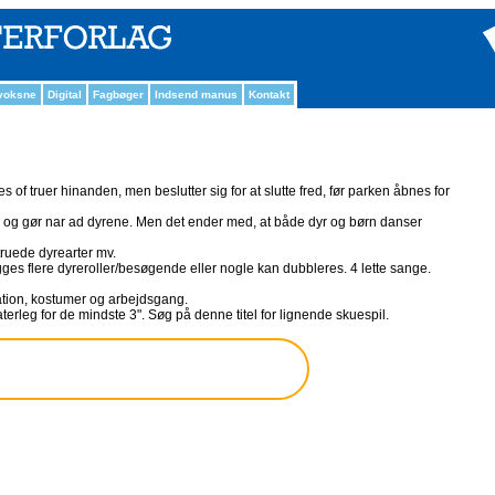
 voksne
Digital
Fagbøger
Indsend manus
Kontakt
of truer hinanden, men beslutter sig for at slutte fred, før parken åbnes for
g gør nar ad dyrene. Men det ender med, at både dyr og børn danser
truede dyrearter mv.
ægges flere dyreroller/besøgende eller nogle kan dubbleres. 4 lette sange.
ration, kostumer og arbejdsgang.
terleg for de mindste 3". Søg på denne titel for lignende skuespil.