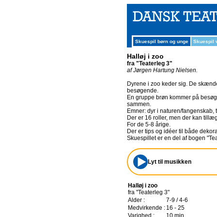
Skuespil børn og unge
Skuespil
Halløj i zoo
fra "Teaterleg 3"
af Jørgen Hartung Nielsen.
Dyrene i zoo keder sig. De skændes 
besøgende.
En gruppe brøn kommer på besøg o
sammen.
Emner: dyr i naturen/fangenskab, 
Der er 16 roller, men der kan till
For de 5-8 årige.
Der er tips og idéer til både deko
Skuespillet er en del af bogen "Tea
Lyt til musikken
Halløj i zoo
fra "Teaterleg 3"
Alder :
7-9 / 4-6
Medvirkende :
16 - 25
Varighed :
10 min.