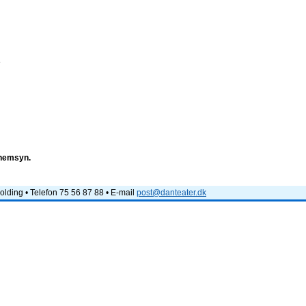
e
nnemsyn.
lding • Telefon 75 56 87 88 • E-mail
post@danteater.dk