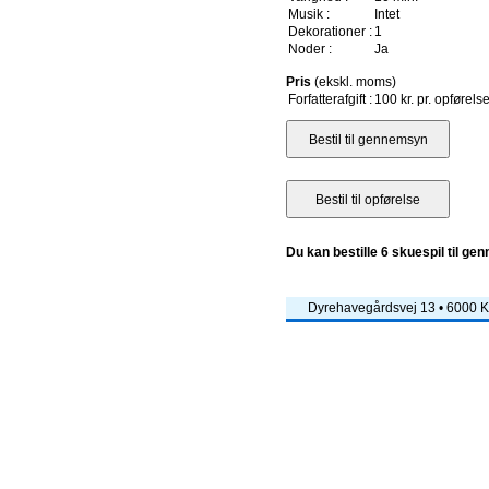
Musik :
Intet
Dekorationer :
1
Noder :
Ja
Pris
(ekskl. moms)
Forfatterafgift :
100 kr. pr. opførels
Du kan bestille 6 skuespil til ge
Dyrehavegårdsvej 13 • 6000 Ko