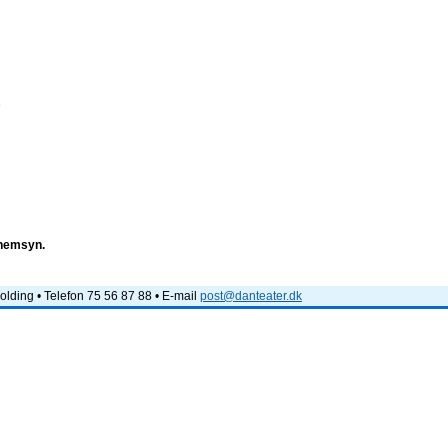
e
nnemsyn.
lding • Telefon 75 56 87 88 • E-mail
post@danteater.dk