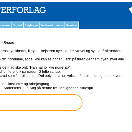
 voksne
Digital
Fagbøger
Indsend manus
Kontakt
e Brodin.
rens nye klæder, tilbydes kejseren nye klæder, vævet og syet af 2 skræddere.
 tør indrømme, at de ikke kan se noget. Først på turen gennem byen, hvor alle
pige de magiske ord: "Han har jo ikke noget på"
 for flere folk på gaden. 2 lette sange.
avet som fortælleteater. Det betyder, at en voksen fortæller kan guide eleverne
ration, kostumer og arbejdsgang.
C. Andersens Jul". Søg på denne titel for lignende skuespil.