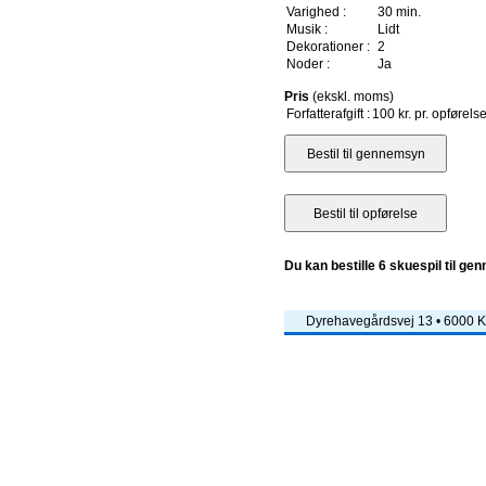
Varighed :
30 min.
Musik :
Lidt
Dekorationer :
2
Noder :
Ja
Pris
(ekskl. moms)
Forfatterafgift :
100 kr. pr. opførels
Du kan bestille 6 skuespil til ge
Dyrehavegårdsvej 13 • 6000 Ko