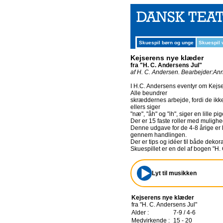
Skuespil børn og unge
Skuespil
Kejserens nye klæder
fra "H. C. Andersens Jul"
af H. C. Andersen.
Bearbejder:Ann
I H.C. Andersens eventyr om Kejse
Alle beundrer
skræddernes arbejde, fordi de ikke
ellers siger
"næ", "åh" og "ih", siger en lille 
Der er 15 faste roller med mulighed
Denne udgave for de 4-8 årige er l
gennem handlingen.
Der er tips og idéer til både deko
Skuespillet er en del af bogen "H. 
Lyt til musikken
Kejserens nye klæder
fra "H. C. Andersens Jul"
Alder :
7-9 / 4-6
Medvirkende :
15 - 20