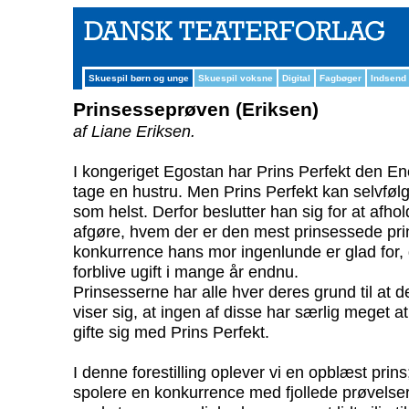
Skuespil børn og unge
Skuespil voksne
Digital
Fagbøger
Indsend
Prinsesseprøven (Eriksen)
af Liane Eriksen.
I kongeriget Egostan har Prins Perfekt den Ene
tage en hustru. Men Prins Perfekt kan selvfølg
som helst. Derfor beslutter han sig for at afho
afgøre, hvem der er den mest prinsessede prin
konkurrence hans mor ingenlunde er glad for, d
forblive ugift i mange år endnu.
Prinsesserne har alle hver deres grund til at d
viser sig, at ingen af disse har særlig meget 
gifte sig med Prins Perfekt.
I denne forestilling oplever vi en opblæst prin
spolere en konkurrence med fjollede prøvelse