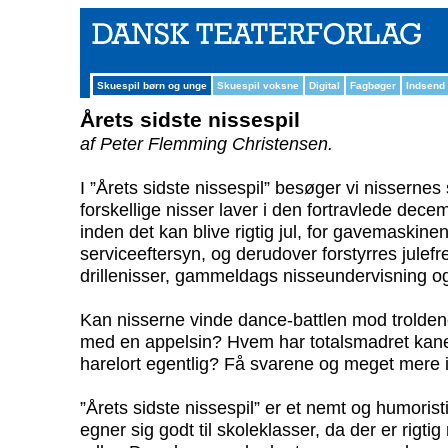
Skuespil børn og unge
Skuespil voksne
Digital
Fagbøger
Indsend
Årets sidste nissespil
af Peter Flemming Christensen.
I ”Årets sidste nissespil” besøger vi nisserne
forskellige nisser laver i den fortravlede decem
inden det kan blive rigtig jul, for gavemaskinen 
serviceeftersyn, og derudover forstyrres jule
drillenisser, gammeldags nisseundervisning og 
Kan nisserne vinde dance-battlen mod troldene
med en appelsin? Hvem har totalsmadret ka
harelort egentlig? Få svarene og meget mere i 
”Årets sidste nissespil” er et nemt og humorist
egner sig godt til skoleklasser, da der er rig