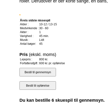
roller. Derudover er der korte sange, en dans,
Årets sidste nissespil
Alder :
10-12 / 13-15
Medvirkende :
30 - 60
Akter :
1
Varighed :
45 min.
Musik :
Lidt
Antal bøger:
45
Pris
(ekskl. moms)
Lejepris :
800 kr.
Forfatterafgift :
600 kr. pr. opførelse
Du kan bestille 6 skuespil til gennemsyn.