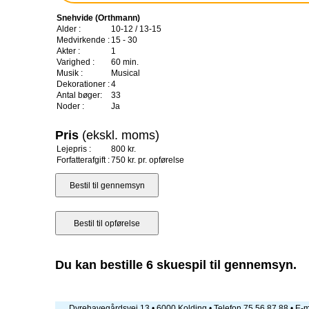
Snehvide (Orthmann)
Alder :
10-12 / 13-15
Medvirkende :
15 - 30
Akter :
1
Varighed :
60 min.
Musik :
Musical
Dekorationer :
4
Antal bøger:
33
Noder :
Ja
Pris
(ekskl. moms)
Lejepris :
800 kr.
Forfatterafgift :
750 kr. pr. opførelse
Du kan bestille 6 skuespil til gennemsyn.
Dyrehavegårdsvej 13 • 6000 Kolding • Telefon 75 56 87 88 • E-