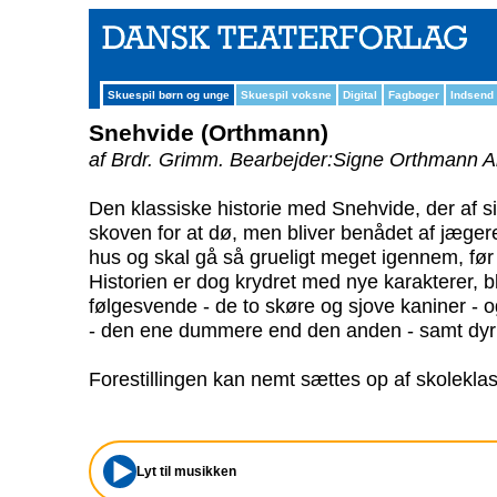
Skuespil børn og unge
Skuespil voksne
Digital
Fagbøger
Indsend
Snehvide (Orthmann)
af Brdr. Grimm.
Bearbejder:Signe Orthmann A
Den klassiske historie med Snehvide, der af 
skoven for at dø, men bliver benådet af jæge
hus og skal gå så grueligt meget igennem, før 
Historien er dog krydret med nye karakterer, b
følgesvende - de to skøre og sjove kaniner - 
- den ene dummere end den anden - samt dyr
Forestillingen kan nemt sættes op af skolekla
Lyt til musikken