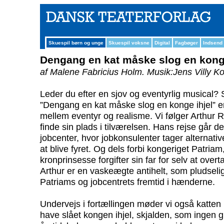
Skuespil børn og unge
Skuespil voksne
Digital
Fagbøger
Indsend
Dengang en kat måske slog en konge
af Malene Fabricius Holm.
Musik:Jens Villy Ko
Leder du efter en sjov og eventyrlig musical? 
”Dengang en kat måske slog en konge ihjel” e
mellem eventyr og realisme. Vi følger Arthur 
finde sin plads i tilværelsen. Hans rejse går de
jobcenter, hvor jobkonsulenter tager alternati
at blive fyret. Og dels forbi kongeriget Patria
kronprinsesse forgifter sin far for selv at ove
Arthur er en vaskeægte antihelt, som pludseli
Patriams og jobcentrets fremtid i hænderne.
Undervejs i fortællingen møder vi også katten 
have slået kongen ihjel, skjalden, som ingen gide