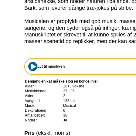
årstidshekse, som holder naturen i balance, og
Bark, som leverer dårlige træ-jokes på stribe.
Musicalen er propfyldt med god musik, masser
sangene, og den byder også på intriger, kærli
Manuskriptet er skrevet til at kunne spilles af 
masser scenetid og replikker, men der kan sa
Lyt til musikken
Dengang en kat måske slog en konge ihjel
Alder :
16+ / Voksne
Medvirkende :
27 - 35
Akter :
2
Varighed :
135 min.
Musik :
Musical
Dekorationer :
6
Antal bøger:
38
Noder :
Ja
Pris
(ekskl. moms)