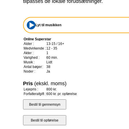
tilpasses de lokale forudsætninger.
Lyt til musikken
Online Superstar
Alder :
13-15 / 16+
Medvirkende :
12 - 35
Akter :
1
Varighed :
60 min.
Musik :
Lidt
Antal bøger:
38
Noder :
Ja
Pris
(ekskl. moms)
Lejepris :
800 kr.
Forfatterafgift :
600 kr. pr. opførelse