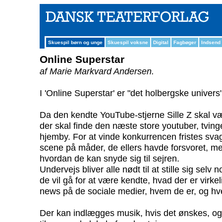
Skuespil børn og unge
Skuespil voksne
Digital
Fagbøger
Indsend
Online Superstar
af Marie Markvard Andersen.
I 'Online Superstar' er "det holbergske univers" f
Da den kendte YouTube-stjerne Sille Z skal væ
der skal finde den næste store youtuber, tvinge
hjemby. For at vinde konkurrencen fristes svage
scene på måder, de ellers havde forsvoret, me
hvordan de kan snyde sig til sejren.
Undervejs bliver alle nødt til at stille sig sel
de vil gå for at være kendte, hvad der er virke
news på de sociale medier, hvem de er, og hv
Der kan indlægges musik, hvis det ønskes, og