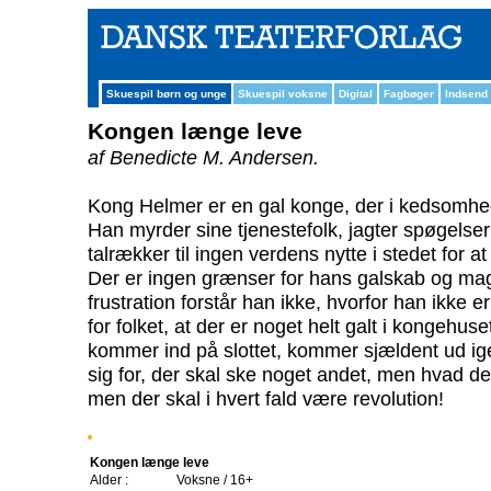
Skuespil børn og unge
Skuespil voksne
Digital
Fagbøger
Indsend
Kongen længe leve
af Benedicte M. Andersen.
Kong Helmer er en gal konge, der i kedsomhe
Han myrder sine tjenestefolk, jagter spøgelser
talrækker til ingen verdens nytte i stedet for at 
Der er ingen grænser for hans galskab og mag
frustration forstår han ikke, hvorfor han ikke 
for folket, at der er noget helt galt i kongehuse
kommer ind på slottet, kommer sjældent ud ige
sig for, der skal ske noget andet, men hvad der
men der skal i hvert fald være revolution!
Kongen længe leve
Alder :
Voksne / 16+