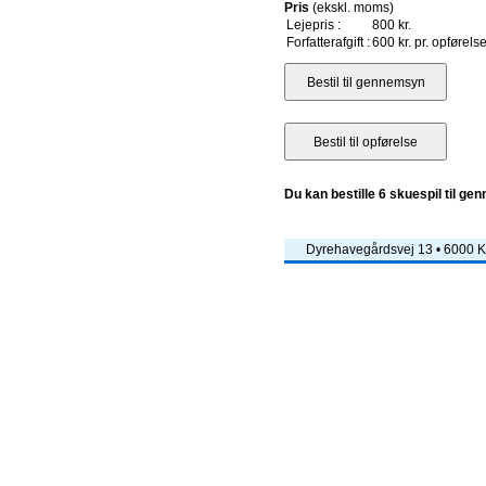
Pris
(ekskl. moms)
Lejepris :
800 kr.
Forfatterafgift :
600 kr. pr. opførels
Du kan bestille 6 skuespil til ge
Dyrehavegårdsvej 13 • 6000 Ko