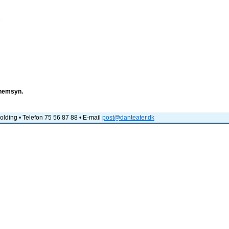
e
nnemsyn.
lding • Telefon 75 56 87 88 • E-mail
post@danteater.dk