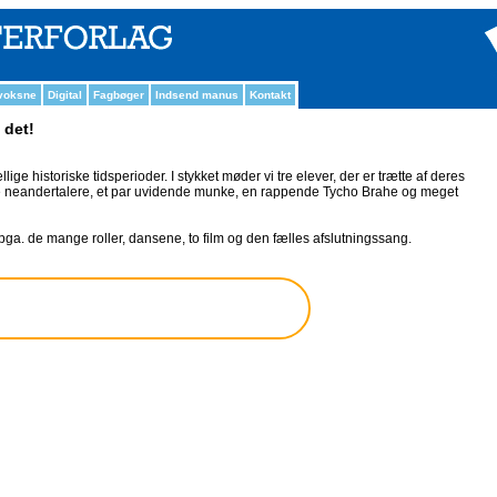
 voksne
Digital
Fagbøger
Indsend manus
Kontakt
 det!
llige historiske tidsperioder. I stykket møder vi tre elever, der er trætte af deres
de neandertalere, et par uvidende munke, en rappende Tycho Brahe og meget
 pga. de mange roller, dansene, to film og den fælles afslutningssang.