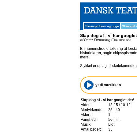
Skuespil børn og unge
Skuespil
Slap dog af - vi har googlet
af Peter Flemming Christensen.
En humoristisk fortolkning af forske
historielærer, nogle chipsspisen
mere.
Stykket er oplagt til skolekomedie
Lyt til musikken
Slap dog af - vi har googlet det!
Alder :
13-15 / 10-12
Medvirkende :
25 - 40
Akter :
1
Varighed :
50 min.
Musik :
Lidt
Antal bøger:
35