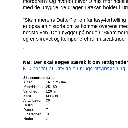
morderen? Og hvorfor bliver Dinas mor holdt 
med de uhyggelige drager, Drakan holder i D
”Skammerens Datter” er en fantasy-fortællin
er også en historie om at komme overens med 
bedste ven. Den bygger på bogen ”Skammeren
og er skrevet og komponeret af musical-trio
NB! Der skal søges særskilt om rettigheder 
Klik her for at udfylde en brugsretsansøgning
Skammerens datter
Alder :
16+ / Voksne
Medvirkende :
25 - 60
Varighed :
120 min.
Musik :
Musical
Antal bøger:
30
Herrer :
7
Damer :
7
Bipersoner :
Ja
Noder :
Ja