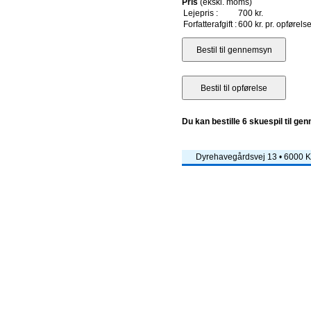
Pris
(ekskl. moms)
Lejepris :
700 kr.
Forfatterafgift :
600 kr. pr. opførels
Du kan bestille 6 skuespil til ge
Dyrehavegårdsvej 13 • 6000 Ko