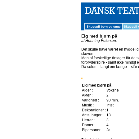
Skuespil børn og unge
Skuespil
Elg med bjørn på
af Henning Petersen.
Det skulle have været en hyggelig
skoven.
Men af forskellige årsager får de 
forbryderspire - samt ikke mindst
Da solen – langt om længe – står 
Elg med bjørn på
Alder :
Voksne
Akter :
2
Varighed :
90 min.
Musik :
Intet
Dekorationer :
1
Antal bøger:
13
Herrer :
3
Damer :
4
Bipersoner :
Ja