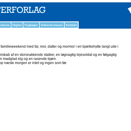
 voksne
Digital
Fagbøger
Indsend manus
Kontakt
 familieweekend med far, mor, datter og mormor i en bjælkehytte langt ude i
selskab af en storsnakkende stalker, en løgnagtig lejesoldat og en følgagtig
 en madglad elg og en rasende bjørn.
op næste morgen er intet og ingen som før.