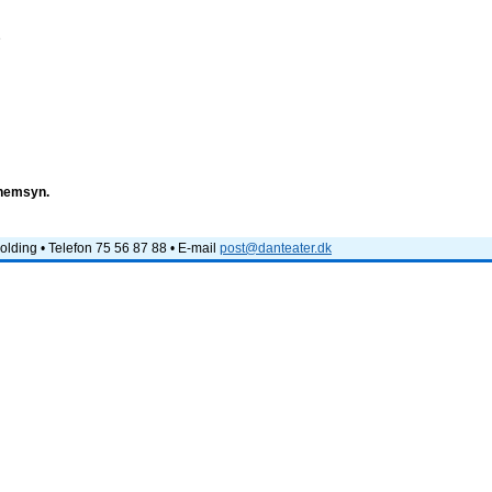
e
nnemsyn.
lding • Telefon 75 56 87 88 • E-mail
post@danteater.dk