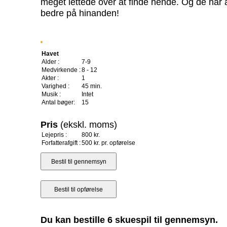
meget lettede over at finde hende. Og de har
bedre på hinanden!
Havet
Alder :
7-9
Medvirkende :
8 - 12
Akter :
1
Varighed :
45 min.
Musik :
Intet
Antal bøger:
15
Pris
(ekskl. moms)
Lejepris :
800 kr.
Forfatterafgift :
500 kr. pr. opførelse
Du kan bestille 6 skuespil til gennemsyn.