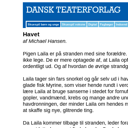
Skuespil børn og unge
Skuespil voksne
Digital
Fagbøger
Indsend
Havet
af Michael Hansen.
Pigen Laila er på stranden med sine forældre
ikke lege. De er mere optagede af, at Laila op
ordentligt ud. Og af hvordan de øvrige strand
Laila tager sin fars snorkel og går selv ud i ha
glade fisk Myrine, som viser hende rundt i ver
lære Laila at bruge sanserne i stedet for fo
gopler, vandmænd, krebs og mange andre un
havdronningen, der minder Laila om hendes mo
at skaffe sig nye, glitrende ting.
Da Laila kommer tilbage til stranden, leder fo