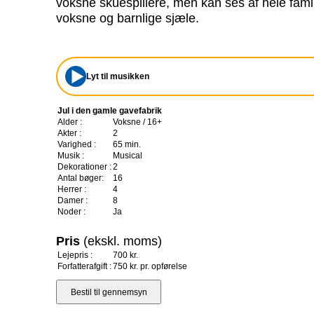
voksne skuespillere, men kan ses af hele fami
voksne og barnlige sjæle.
Lyt til musikken
Jul i den gamle gavefabrik
Alder :
Voksne / 16+
Akter :
2
Varighed :
65 min.
Musik :
Musical
Dekorationer :
2
Antal bøger:
16
Herrer :
4
Damer :
8
Noder :
Ja
Pris
(ekskl. moms)
Lejepris :
700 kr.
Forfatterafgift :
750 kr. pr. opførelse