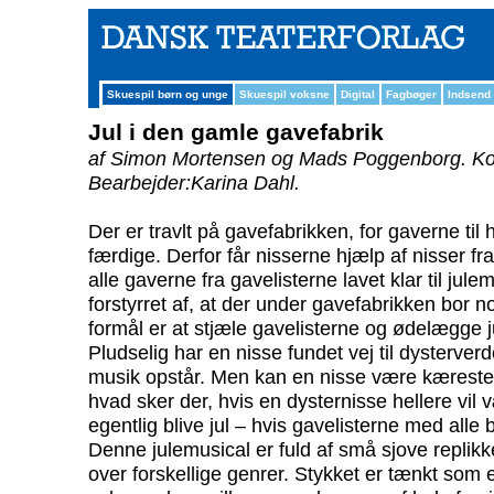
Skuespil børn og unge
Skuespil voksne
Digital
Fagbøger
Indsend
Jul i den gamle gavefabrik
af Simon Mortensen og Mads Poggenborg.
Ko
Bearbejder:Karina Dahl.
Der er travlt på gavefabrikken, for gaverne ti
færdige. Derfor får nisserne hjælp af nisser fra
alle gaverne fra gavelisterne lavet klar til jul
forstyrret af, at der under gavefabrikken bor n
formål er at stjæle gavelisterne og ødelægge j
Pludselig har en nisse fundet vej til dysterve
musik opstår. Men kan en nisse være kærest
hvad sker der, hvis en dysternisse hellere vil 
egentlig blive jul – hvis gavelisterne med all
Denne julemusical er fuld af små sjove replik
over forskellige genrer. Stykket er tænkt som en