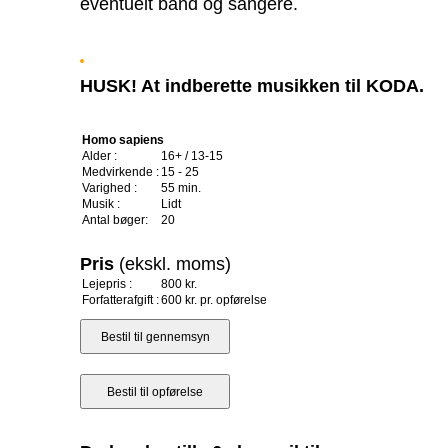
eventuelt band og sangere.
HUSK! At indberette musikken til KODA.
Homo sapiens
Alder :
16+ / 13-15
Medvirkende :
15 - 25
Varighed :
55 min.
Musik :
Lidt
Antal bøger:
20
Pris
(ekskl. moms)
Lejepris :
800 kr.
Forfatterafgift :
600 kr. pr. opførelse