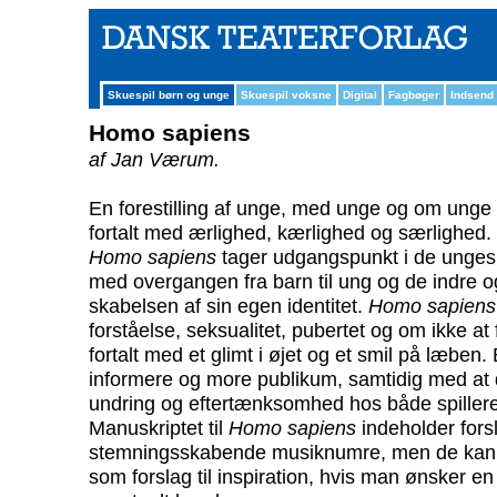
Skuespil børn og unge
Skuespil voksne
Digital
Fagbøger
Indsend
Homo sapiens
af Jan Værum.
En forestilling af unge, med unge og om unge 
fortalt med ærlighed, kærlighed og særlighed.
Homo sapiens
tager udgangspunkt i de unges 
med overgangen fra barn til ung og de indre o
skabelsen af sin egen identitet.
Homo sapiens
forståelse, seksualitet, pubertet og om ikke at
fortalt med et glimt i øjet og et smil på læben. 
informere og more publikum, samtidig med at d
undring og eftertænksomhed hos både spiller
Manuskriptet til
Homo sapiens
indeholder forsl
stemningsskabende musiknumre, men de kan 
som forslag til inspiration, hvis man ønsker en